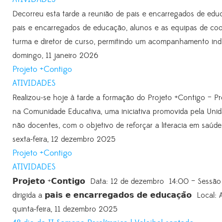
Decorreu esta tarde a reunião de pais e encarregados de e
pais e encarregados de educação, alunos e as equipas de coo
turma e diretor de curso, permitindo um acompanhamento indi
domingo, 11 janeiro 2026
Projeto +Contigo
ATIVIDADES
Realizou-se hoje à tarde a formação do Projeto +Contigo –
na Comunidade Educativa, uma iniciativa promovida pela Unid
não docentes, com o objetivo de reforçar a literacia em saúd
sexta-feira, 12 dezembro 2025
Projeto +Contigo
ATIVIDADES
𝗣𝗿𝗼𝗷𝗲𝘁𝗼 +𝗖𝗼𝗻𝘁𝗶𝗴𝗼 Data: 12 de dezembro 14:00 – Sessão des
dirigida a 𝗽𝗮𝗶𝘀 𝗲 𝗲𝗻𝗰𝗮𝗿𝗿𝗲𝗴𝗮𝗱𝗼𝘀 𝗱𝗲 𝗲𝗱𝘂𝗰𝗮𝗰̧𝗮̃𝗼 Lo
quinta-feira, 11 dezembro 2025