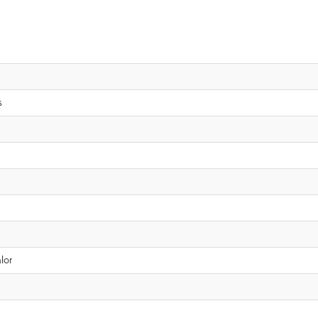
s
lor