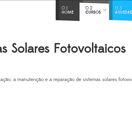
0.1
0.2
0.3
HOME
CURSOS
ATIVIDA
as Solares Fotovoltaicos
talação, a manutenção e a reparação de sistemas solares fotov