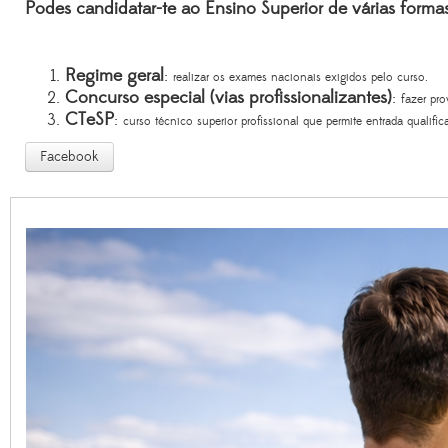
Podes candidatar-te ao Ensino Superior de várias formas
Regime geral
:
realizar os exames nacionais exigidos pelo curso.
Concurso especial (vias profissionalizantes)
:
fazer pro
CTeSP
:
curso técnico superior profissional que permite entrada qualif
Facebook