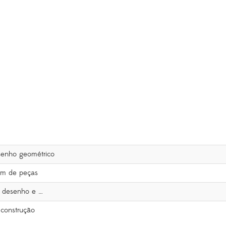
senho geométrico
em de peças
e desenho e …
construção