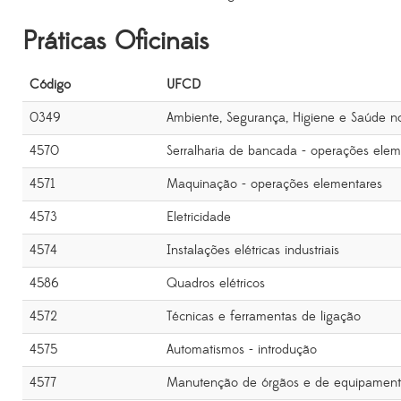
Práticas Oficinais
Código
UFCD
0349
Ambiente, Segurança, Higiene e Saúde no
4570
Serralharia de bancada - operações elem
4571
Maquinação - operações elementares
4573
Eletricidade
4574
Instalações elétricas industriais
4586
Quadros elétricos
4572
Técnicas e ferramentas de ligação
4575
Automatismos - introdução
4577
Manutenção de órgãos e de equipament