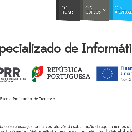
0.1
0.2
0.3
HOME
CURSOS
ATIVIDA
pecializado de Informát
Escola Profissional de Trancoso
o de sete espaços formativos, através da substituição de equipamentos obs
gy, Engineering, Mathematics), promovendo competências digitais alinhad