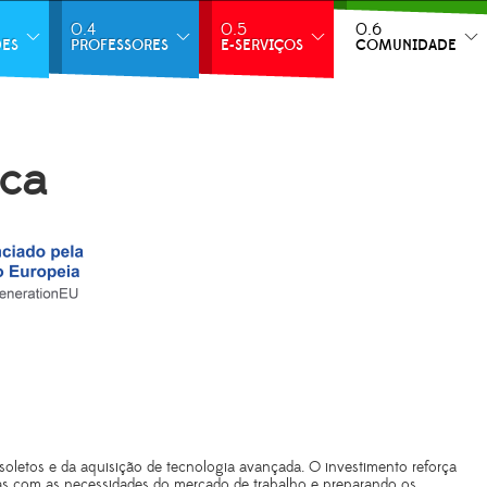
0.4
0.5
0.6
DES
PROFESSORES
E-SERVIÇOS
COMUNIDADE
ica
oletos e da aquisição de tecnologia avançada. O investimento reforça
as com as necessidades do mercado de trabalho e preparando os