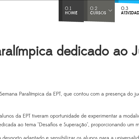
0.1
0.2
0.3
HOME
CURSOS
ATIVIDA
aralímpica dedicado ao 
I Semana Paralímpica da EPT, que contou com a presença do j
 alunos da EPT tiveram oportunidade de experimentar a modali
dicada ao tema "Desafios e Superação", proporcionando um mo
 desporto adaptado e sensibilizar os alunos para a universalid