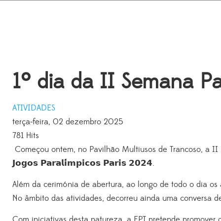
1º dia da II Semana P
ATIVIDADES
terça-feira, 02 dezembro 2025
781 Hits
Começou ontem, no Pavilhão Multiusos de
Trancoso, a I
𝗝𝗼𝗴𝗼𝘀 𝗣𝗮𝗿𝗮𝗹𝗶́𝗺𝗽𝗶𝗰𝗼𝘀 𝗣𝗮𝗿𝗶𝘀 𝟮𝟬𝟮𝟰
.
Além da cerimónia de abertura, ao longo de todo o dia os
No âmbito das atividades, decorreu ainda uma conversa de
Com iniciativas desta natureza, a EPT pretende promover o