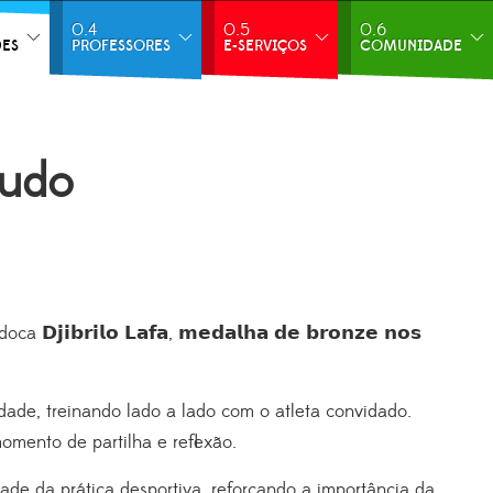
0.4
0.5
0.6
DES
PROFESSORES
E-SERVIÇOS
COMUNIDADE
Judo
udoca
𝗗𝗷𝗶𝗯𝗿𝗶𝗹𝗼 𝗟𝗮𝗳𝗮, 𝗺𝗲𝗱𝗮𝗹𝗵𝗮 𝗱𝗲 𝗯𝗿𝗼𝗻𝘇𝗲 𝗻𝗼𝘀
dade, treinando lado a lado com o atleta convidado.
mento de partilha e reflexão.
ade da prática desportiva, reforçando a importância da