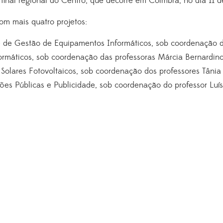
a final regional do Centro, que decorre em Coimbra, no dia 11 d
om mais quatro projetos:
ica e de Gestão de Equipamentos Informáticos, sob coordenação
 Informáticos, sob coordenação das professoras Márcia Bernardin
emas Solares Fotovoltaicos, sob coordenação dos professores Tân
lações Públicas e Publicidade, sob coordenação do professor Lu