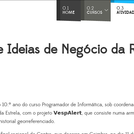
0.1
0.2
0.3
HOME
CURSOS
ATIVIDA
 Ideias de Negócio da R
do 10.º ano do curso Programador de Informática, sob coorde
Estrela, com o projeto 𝗩𝗲𝘀𝗽𝗔𝗹𝗲𝗿𝘁, que consiste numa a
istorial
georreferenciado.