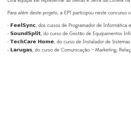
Esta equipa vai representar as Beiras e Serra da Estrela n
Para além deste projeto, a EPT participou neste concurso c
- 𝗙𝗲𝗲𝗹𝗦𝘆𝗻𝗰, dos cursos de Programador de Informát
- 𝗦𝗼𝘂𝗻𝗱𝗦𝗽𝗹𝗶𝘁, do curso de Gestão de Equipamentos
- 𝗧𝗲𝗰𝗵𝗖𝗮𝗿𝗲 𝗛𝗼𝗺𝗲, do curso de Instalador de Sist
- 𝗟𝗮𝗿𝘂𝗴𝗮𝘀, do curso de Comunicação – Marketing, Re