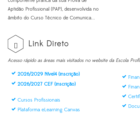
componente prática da sua Prova de
Aptidão Profissional (PAP), desenvolvida no
âmbito do Curso Técnico de Comunica...
Link Direto
Acesso rápido as áreas mais visitados no website da Escola Profi
2026/2029 Nível4 (inscrição)
Finan
2026/2027 CEF (inscrição)
Finan
Certi
Cursos Profissionais
Docu
Plataforma eLearning Canvas