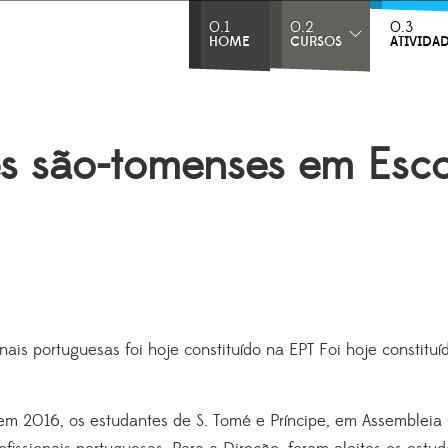
0.1
0.2
0.3
HOME
CURSOS
ATIVIDA
s são-tomenses em Escol
nais portuguesas foi hoje constituído na EPT Foi hoje constit
em 2016, os estudantes de S. Tomé e Príncipe, em Assembleia 