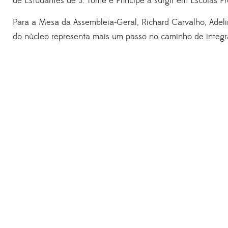
de Estudantes de S. Tomé e Príncipe a surgir em Escolas Pr
Para a Mesa da Assembleia-Geral, Richard Carvalho, Adeli
do núcleo representa mais um passo no caminho de integr