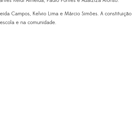
antes Keidi Almeida, Paulo Pontes e Adalziza Afonso.
Neida Campos, Kelvio Lima e Márcio Simões. A constituição
 escola e na comunidade.