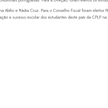
ofissionais portuguesas. Para a Direção, foram eleitos
os estud
na Abílio e Nádia Cruz. Para o Conselho Fiscal foram eleitos 
ação e sucesso escolar dos estudantes deste país da CPLP na