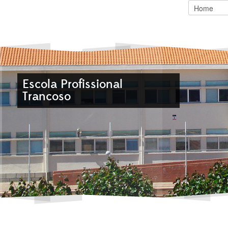
Escola Profissional
Ensino
Vais ficar de
Trancoso
modular
fora?